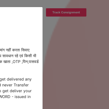
out Us
Login
Track Consignment
 मांग नहीं करता सिवाए
 सावधान रहे एवं किसी भी
बैंक खाता ,OTP ,पिन,पासवर्ड
get delivered any
d never Transfer
 get deliver your
SWORD - issued in