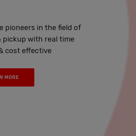
ices
e pioneers in the field of
& pickup with real time
& cost effective
N MORE