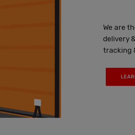
Serv
We are th
delivery 
tracking 
LEAR